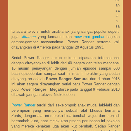
an
sa
la
h
sa
tu acara televisi untuk anak-anak yang sangat populer seperti
juga
Ultraman
yang kemarin telah
mewarnai gambar
bagikan
gambar-gambar mewarnainya. Power Ranger pertama kali
ditayangkan di Amerika pada tanggal 28 Agustus 1993.
Serial Power Ranger cukup sukses dipasaran internasional
dengan ditayangkan di lebih dari 40 negara dan telah mencapai
16 musim penayangan dengan jumlah episode sampai 680
buah episode dan sampai saat ini musim terakhir yang sudah
ditayangkan adalah
Power Ranger Samurai
dan ditahun 2013
ini akan segera ditayangkan serial baru Power Ranger dengan
judul
Power Ranger : Megaforce
pada tanggal 9 Februari 2013
dibawah jaringan televisi Nickelodeon.
Power Ranger
terdiri dari sekelompok anak muda, laki-laki dan
perempuan yang mempunyai sebuah alat khusus bernama
Zords, dengan alat ini mereka bisa berubah wujud dan menjadi
bertambah kuat, saat melakukan proses perubahan ini pakaian
yang mereka kenakan juga akan ikut berubah. Setiap Ranger