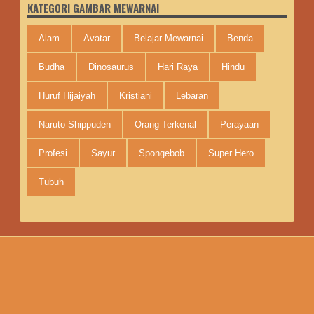
KATEGORI GAMBAR MEWARNAI
Alam
Avatar
Belajar Mewarnai
Benda
Budha
Dinosaurus
Hari Raya
Hindu
Huruf Hijaiyah
Kristiani
Lebaran
Naruto Shippuden
Orang Terkenal
Perayaan
Profesi
Sayur
Spongebob
Super Hero
Tubuh