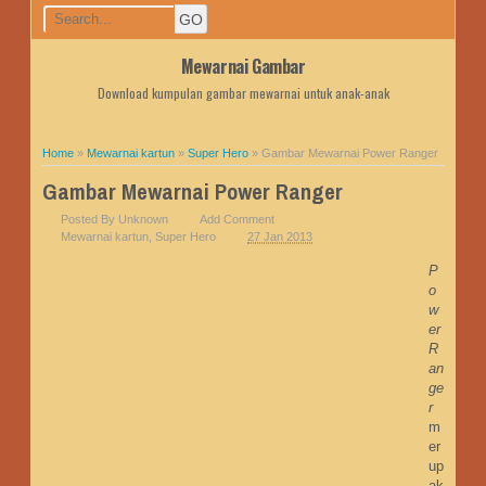
Mewarnai Gambar
Download kumpulan gambar mewarnai untuk anak-anak
Home
»
Mewarnai kartun
»
Super Hero
»
Gambar Mewarnai Power Ranger
Gambar Mewarnai Power Ranger
Posted By
Unknown
Add Comment
Mewarnai kartun
,
Super Hero
27 Jan 2013
P
o
w
er
R
an
ge
r
m
er
up
ak