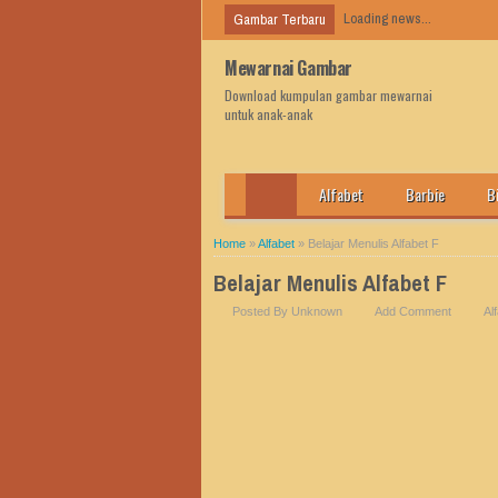
Loading news...
Gambar Terbaru
Mewarnai Gambar
Download kumpulan gambar mewarnai
untuk anak-anak
Alfabet
Barbie
B
Home
»
Alfabet
»
Belajar Menulis Alfabet F
Belajar Menulis Alfabet F
Posted By
Unknown
Add Comment
Al