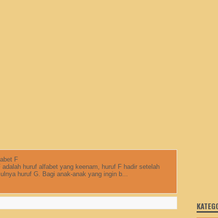
fabet F
F adalah huruf alfabet yang keenam, huruf F hadir setelah
lnya huruf G. Bagi anak-anak yang ingin b...
KATEG