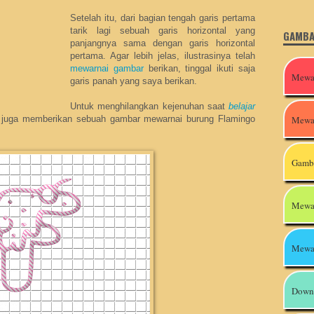
Setelah itu, dari bagian tengah garis pertama
tarik lagi sebuah garis horizontal yang
GAMBA
panjangnya sama dengan garis horizontal
pertama. Agar lebih jelas, ilustrasinya telah
mewarnai gambar
berikan, tinggal ikuti saja
Mewa
garis panah yang saya berikan.
Untuk menghilangkan kejenuhan saat
belajar
 juga memberikan sebuah gambar mewarnai burung Flamingo
Mewar
Gamba
Mewa
Mewar
Down