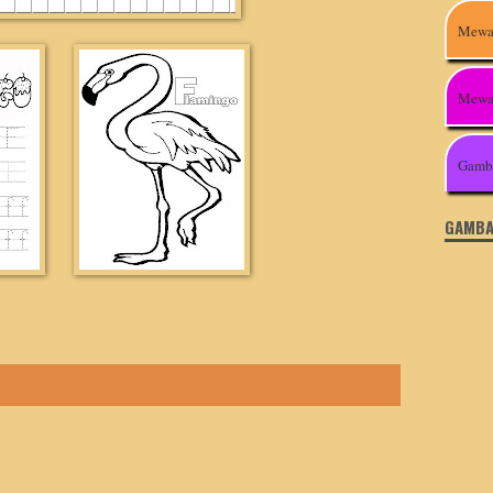
Mewar
Mewa
Gamba
GAMBA