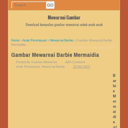
Mewarnai Gambar
Download kumpulan gambar mewarnai untuk anak-anak
Home
»
Anak Perempuan
»
Mewarnai Barbie
»
Gambar Mewarnai Barbie
Mermaidia
Gambar Mewarnai Barbie Mermaidia
Posted By
Gambar Mewarnai
Add Comment
Anak Perempuan
,
Mewarnai Barbie
20 Mei 2015
B
ar
bi
e
M
er
m
ai
di
a
ad