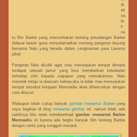
al
ah
sa
la
h
sa
tu film Barbie yang menceritakan tentang petualangan Barbie
didasar lautan guna menyelamatkan seorang pangeran duyung
bernama Nalu yang berada dalam cengkraman para Laverna
jahat.
Pangeran Nalu diculik agar mau menunjukan tempat dimana
terdapat sebuah jamur yang bisa memberikan kekebalan
terhadap sihir kepada siapapun yang memakannya. Nalu
menolak tetapi ia diancam bahwa jika ia tidak mau menunjukan
tempat tersebut kerajaan Mermaidia akan dihancurkan dengan
cara diracun.
Walaupun telah cukup banyak
gambar mewarnai Barbie
yang
saya bagikan di blog
mewarnai gambar
ini, namun tidak ada
salahnya bila anda mendownload
gambar mewarnai Barbie
Mermaidi
a ini karena ada begitu banyak film tentang Barbie
dengan cerita yang sungguh menarik.