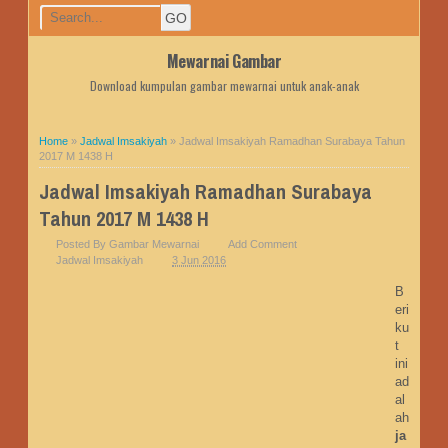
Mewarnai Gambar
Download kumpulan gambar mewarnai untuk anak-anak
Home
»
Jadwal Imsakiyah
»
Jadwal Imsakiyah Ramadhan Surabaya Tahun
2017 M 1438 H
Jadwal Imsakiyah Ramadhan Surabaya
Tahun 2017 M 1438 H
Posted By
Gambar Mewarnai
Add Comment
Jadwal Imsakiyah
3 Jun 2016
B
eri
ku
t
ini
ad
al
ah
ja